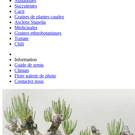
Aquatiques
Succulentes
Cacti
Graines de plantes caudex
Ascleps Stapelia
Médicinales
Graines ethnobotaniques
Tomate
Chili
Information
Guide de semis
Climats
Flore galerie de photo
Contactez nous