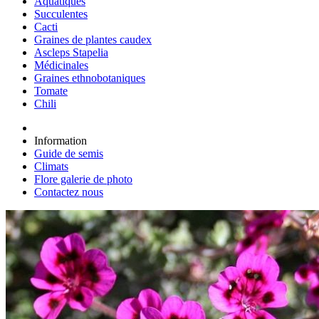
Aquatiques
Succulentes
Cacti
Graines de plantes caudex
Ascleps Stapelia
Médicinales
Graines ethnobotaniques
Tomate
Chili
Information
Guide de semis
Climats
Flore galerie de photo
Contactez nous