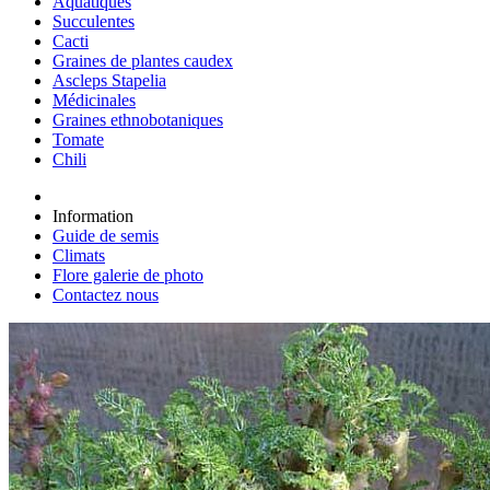
Aquatiques
Succulentes
Cacti
Graines de plantes caudex
Ascleps Stapelia
Médicinales
Graines ethnobotaniques
Tomate
Chili
Information
Guide de semis
Climats
Flore galerie de photo
Contactez nous