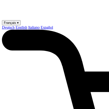
Français ▾
Deutsch
English
Italiano
Español