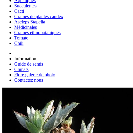
Aquatiques
Succulentes
Cacti
Graines de plantes caudex
Ascleps Stapelia
Médicinales
Graines ethnobotaniques
Tomate
Chili
Information
Guide de semis
Climats
Flore galerie de photo
Contactez nous