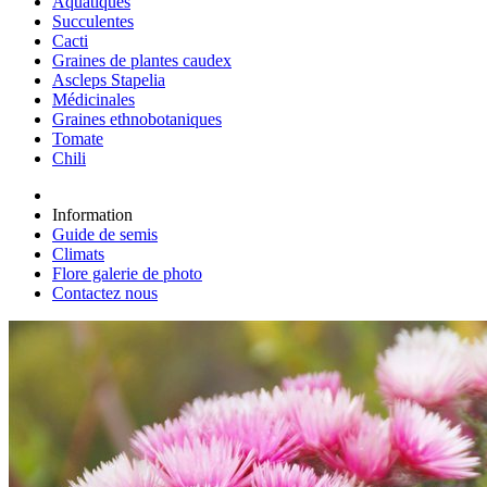
Aquatiques
Succulentes
Cacti
Graines de plantes caudex
Ascleps Stapelia
Médicinales
Graines ethnobotaniques
Tomate
Chili
Information
Guide de semis
Climats
Flore galerie de photo
Contactez nous