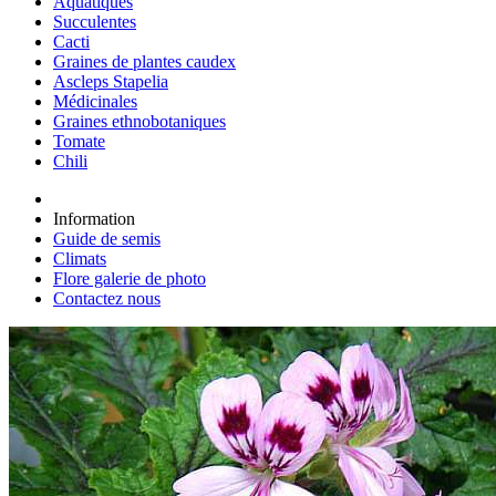
Aquatiques
Succulentes
Cacti
Graines de plantes caudex
Ascleps Stapelia
Médicinales
Graines ethnobotaniques
Tomate
Chili
Information
Guide de semis
Climats
Flore galerie de photo
Contactez nous