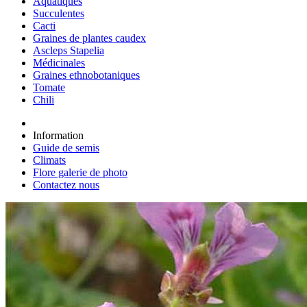
Aquatiques
Succulentes
Cacti
Graines de plantes caudex
Ascleps Stapelia
Médicinales
Graines ethnobotaniques
Tomate
Chili
Information
Guide de semis
Climats
Flore galerie de photo
Contactez nous