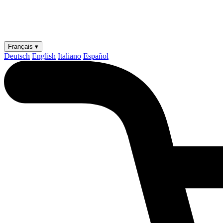
Français ▾
Deutsch
English
Italiano
Español