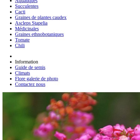
Aquatiques
Succulentes
Cacti
Graines de plantes caudex
Ascleps Stapelia
Médicinales
Graines ethnobotaniques
Tomate
Chili
Information
Guide de semis
Climats
Flore galerie de photo
Contactez nous