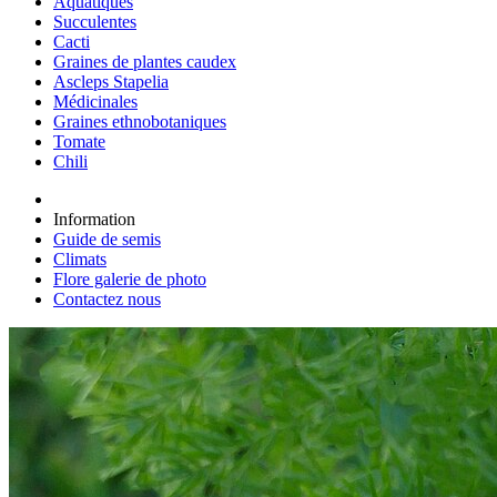
Aquatiques
Succulentes
Cacti
Graines de plantes caudex
Ascleps Stapelia
Médicinales
Graines ethnobotaniques
Tomate
Chili
Information
Guide de semis
Climats
Flore galerie de photo
Contactez nous