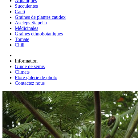
Aquatiques
Succulentes
Cacti
Graines de plantes caudex
Ascleps Stapelia
Médicinales
Graines ethnobotaniques
Tomate
Chili
Information
Guide de semis
Climats
Flore galerie de photo
Contactez nous