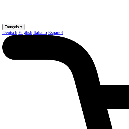
Français ▾
Deutsch
English
Italiano
Español