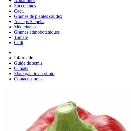
Aquatiques
Succulentes
Cacti
Graines de plantes caudex
Ascleps Stapelia
Médicinales
Graines ethnobotaniques
Tomate
Chili
Information
Guide de semis
Climats
Flore galerie de photo
Contactez nous