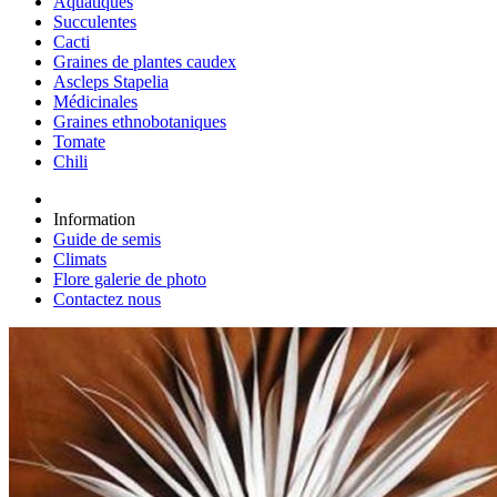
Aquatiques
Succulentes
Cacti
Graines de plantes caudex
Ascleps Stapelia
Médicinales
Graines ethnobotaniques
Tomate
Chili
Information
Guide de semis
Climats
Flore galerie de photo
Contactez nous