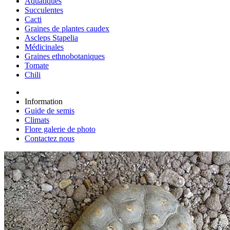
Aquatiques
Succulentes
Cacti
Graines de plantes caudex
Ascleps Stapelia
Médicinales
Graines ethnobotaniques
Tomate
Chili
Information
Guide de semis
Climats
Flore galerie de photo
Contactez nous