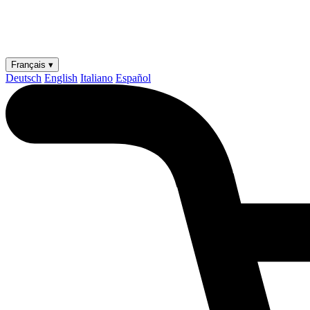
Français ▾
Deutsch
English
Italiano
Español