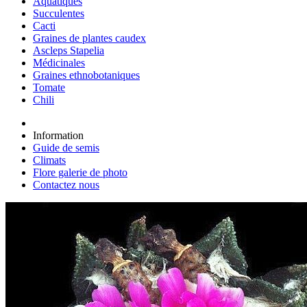
Aquatiques
Succulentes
Cacti
Graines de plantes caudex
Ascleps Stapelia
Médicinales
Graines ethnobotaniques
Tomate
Chili
Information
Guide de semis
Climats
Flore galerie de photo
Contactez nous