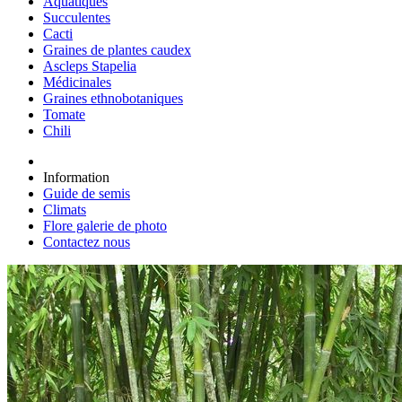
Aquatiques
Succulentes
Cacti
Graines de plantes caudex
Ascleps Stapelia
Médicinales
Graines ethnobotaniques
Tomate
Chili
Information
Guide de semis
Climats
Flore galerie de photo
Contactez nous