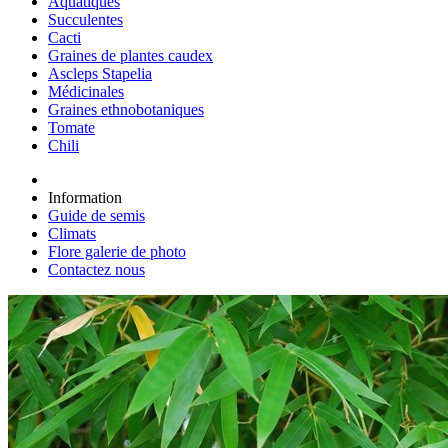
Aquatiques
Succulentes
Cacti
Graines de plantes caudex
Ascleps Stapelia
Médicinales
Graines ethnobotaniques
Tomate
Chili
Information
Guide de semis
Climats
Flore galerie de photo
Contactez nous