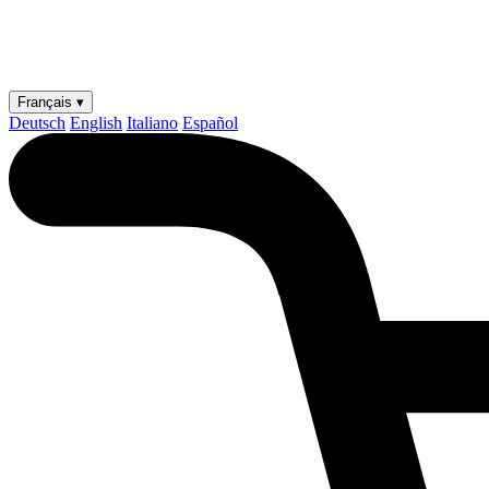
Français ▾
Deutsch
English
Italiano
Español