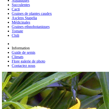
Aquatiques
Succulentes
Cacti
Graines de plantes caudex
Ascleps Stapelia
Médicinales
Graines ethnobotaniques
Tomate
Chili
Information
Guide de semis
Climats
Flore galerie de photo
Contactez nous