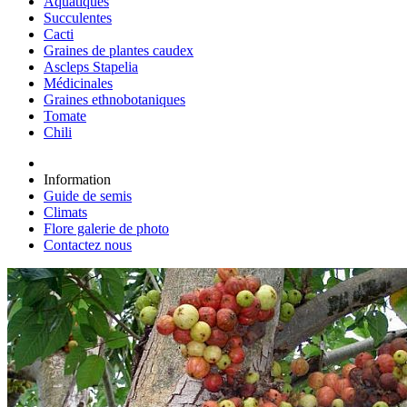
Aquatiques
Succulentes
Cacti
Graines de plantes caudex
Ascleps Stapelia
Médicinales
Graines ethnobotaniques
Tomate
Chili
Information
Guide de semis
Climats
Flore galerie de photo
Contactez nous