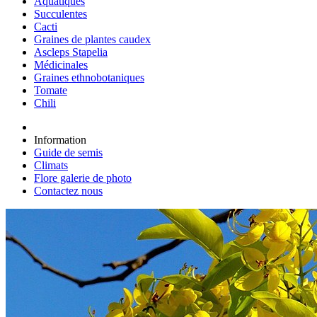
Aquatiques
Succulentes
Cacti
Graines de plantes caudex
Ascleps Stapelia
Médicinales
Graines ethnobotaniques
Tomate
Chili
Information
Guide de semis
Climats
Flore galerie de photo
Contactez nous