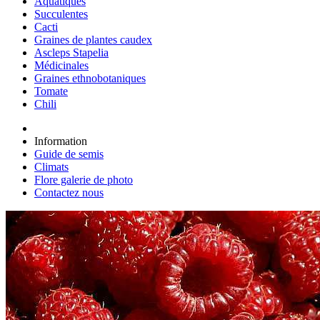
Aquatiques
Succulentes
Cacti
Graines de plantes caudex
Ascleps Stapelia
Médicinales
Graines ethnobotaniques
Tomate
Chili
Information
Guide de semis
Climats
Flore galerie de photo
Contactez nous