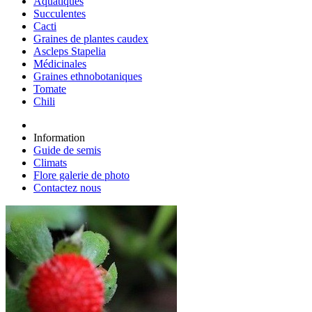
Aquatiques
Succulentes
Cacti
Graines de plantes caudex
Ascleps Stapelia
Médicinales
Graines ethnobotaniques
Tomate
Chili
Information
Guide de semis
Climats
Flore galerie de photo
Contactez nous