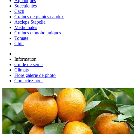
Aquatiques
Succulentes
Cacti
Graines de plantes caudex
Ascleps Stapelia
Médicinales
Graines ethnobotaniques
Tomate
Chili
Information
Guide de semis
Climats
Flore galerie de photo
Contactez nous