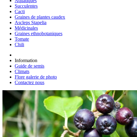
Aquatiques
Succulentes
Cacti
Graines de plantes caudex
Ascleps Stapelia
Médicinales
Graines ethnobotaniques
Tomate
Chili
Information
Guide de semis
Climats
Flore galerie de photo
Contactez nous