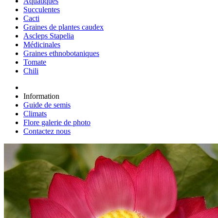
Aquatiques
Succulentes
Cacti
Graines de plantes caudex
Ascleps Stapelia
Médicinales
Graines ethnobotaniques
Tomate
Chili
Information
Guide de semis
Climats
Flore galerie de photo
Contactez nous